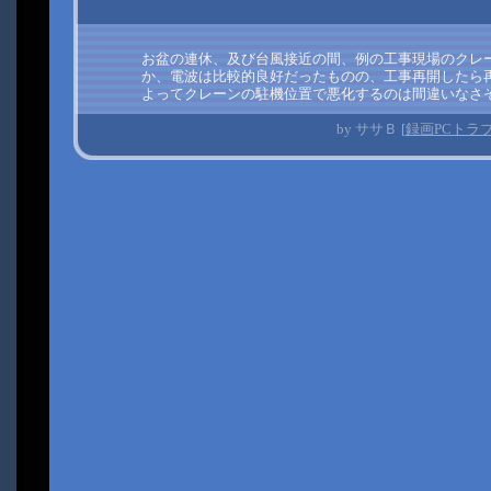
お盆の連休、及び台風接近の間、例の工事現場のクレ
か、電波は比較的良好だったものの、工事再開したら
よってクレーンの駐機位置で悪化するのは間違いなさ
by
ササＢ
[
録画PCトラ