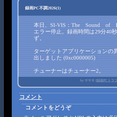
録画PC不調2026(1)
―
本日、SI-VIS：The Sound of 
エラー停止。録画時間は29分40
ず。
ターゲットアプリケーションの
出しました (0xc0000005)
チューナーはチューナー2。
by
ササＢ
[
録画PCトラ
コメント
コメントをどうぞ